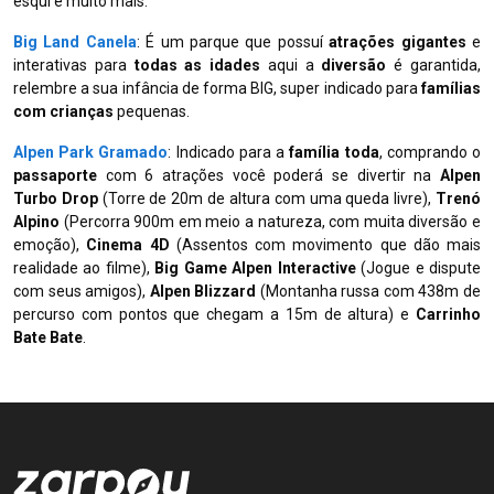
esqui e muito mais.
Big Land Canela
: É um parque que possuí
atrações gigantes
e
interativas para
todas as idades
aqui a
diversão
é garantida,
relembre a sua infância de forma BIG, super indicado para
famílias
com crianças
pequenas.
Alpen Park Gramado
: Indicado para a
família toda
, comprando o
passaporte
com 6 atrações você poderá se divertir na
Alpen
Turbo Drop
(Torre de 20m de altura com uma queda livre),
Trenó
Alpino
(Percorra 900m em meio a natureza, com muita diversão e
emoção),
Cinema 4D
(Assentos com movimento que dão mais
realidade ao filme),
Big Game Alpen Interactive
(Jogue e dispute
com seus amigos),
Alpen Blizzard
(Montanha russa com 438m de
percurso com pontos que chegam a 15m de altura) e
Carrinho
Bate Bate
.